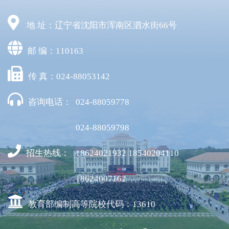
地 址：辽宁省沈阳市浑南区泗水街66号
邮 编：110163
传 真：024-88053142
咨询电话：
024-88059778
024-88059798
招生热线：
18624021932 18540204110
18624007162
教育部编制高等院校代码：13610