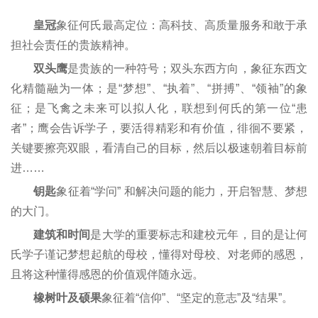
皇冠
象征何氏最高定位：高科技、高质量服务和敢于承
担社会责任的贵族精神。
双头鹰
是贵族的一种符号；双头东西方向，象征东西文
化精髓融为一体；是“梦想”、“执着”、“拼搏”、“领袖”的象
征；是飞禽之未来可以拟人化，联想到何氏的第一位“患
者”；鹰会告诉学子，要活得精彩和有价值，徘徊不要紧，
关键要擦亮双眼，看清自己的目标，然后以极速朝着目标前
进……
钥匙
象征着“学问” 和解决问题的能力，开启智慧、梦想
的大门。
建筑和时间
是大学的重要标志和建校元年，目的是让何
氏学子谨记梦想起航的母校，懂得对母校、对老师的感恩，
且将这种懂得感恩的价值观伴随永远。
橡树叶及硕果
象征着“信仰”、“坚定的意志”及“结果”。