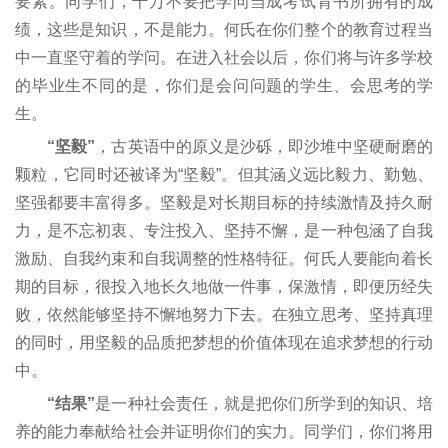
要素。同学们，千万不要把学问当成考试背书所拥有的成
绩，这些是知识，不是能力。何氏在你们整个的教育过程当
中一直坚守着的学问。在进入社会以后，你们将与许多学校
的毕业生不同的是，你们是会问问题的学生、会思考的学
生。
“坚毅”
，古英语中的原义是沙砾，即沙堆中坚硬耐磨的
颗粒，它同时还被译为“坚毅”。但其涵义远比毅力、勤勉、
坚强都要丰富得多。坚毅是对长期目标的持续激情及持久耐
力，是不忘初衷、专注投入、坚持不懈，是一种包涵了自我
激励、自我约束和自我调整的性格特征。何氏人要能向着长
期的目标，很投入地长久地做一件事，保激情，即便历经失
败，依然能够坚持不懈地努力下去。在独立思考、坚持真理
的同时，用坚毅的品质把梦想的价值体现在追求梦想的行动
中。
“结果”
是一种社会责任，就是把你们所学到的知识、培
养的能力奉献给社会并证明你们的实力。同学们，你们将用