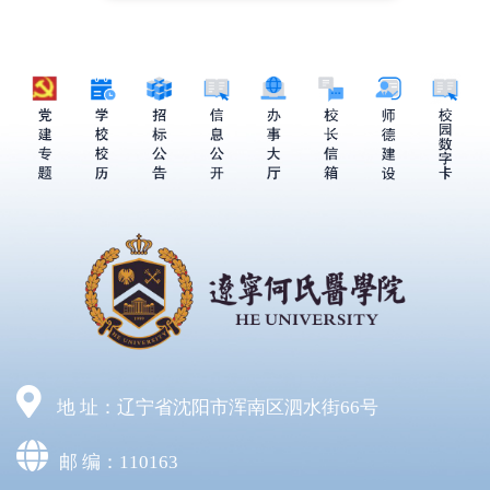
地 址：辽宁省沈阳市浑南区泗水街66号
邮 编：110163