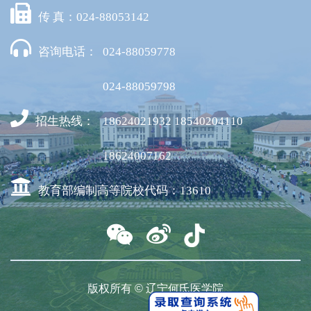
传 真：024-88053142
咨询电话：
024-88059778
024-88059798
招生热线：
18624021932 18540204110
18624007162
教育部编制高等院校代码：13610
版权所有 © 辽宁何氏医学院