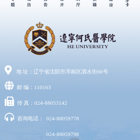
地 址：辽宁省沈阳市浑南区泗水街66号
邮 编：110163
传 真：024-88053142
咨询电话：
024-88059778
024-88059798