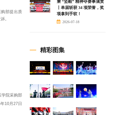
秉 “坚毅” 精神夺赛事满贯
丨单届斩获 34 项荣誉，奖
采购部提出质
项拿到手软！
投诉。
2026-07-18
精彩图集
医学院采购部
5年10月27日