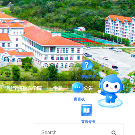
智能问答
辽宁何氏医学院
>
专题
>
招标公告
留言板
直通专业