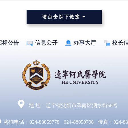
请点击以下链接
招标公告
信息公开
办事大厅
校长
地 址：辽宁省沈阳市浑南区泗水街66号
咨询电话：024-88059778 024-88059798 传真：024-88