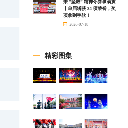
秉 “坚毅” 精神夺赛事满贯
丨单届斩获 34 项荣誉，奖
项拿到手软！
2026-07-18
精彩图集