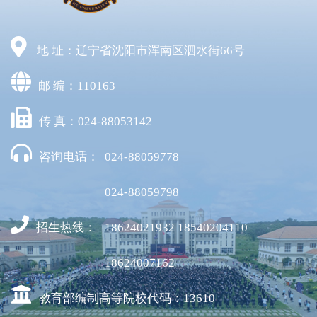
地 址：辽宁省沈阳市浑南区泗水街66号
邮 编：110163
传 真：024-88053142
咨询电话：
024-88059778
024-88059798
招生热线：
18624021932 18540204110
18624007162
教育部编制高等院校代码：13610