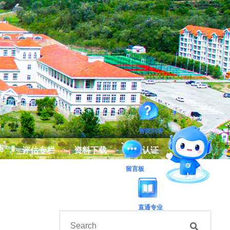
智能问答
学
>
评估专栏
>
资料下载
>
专业认证
留言板
直通专业