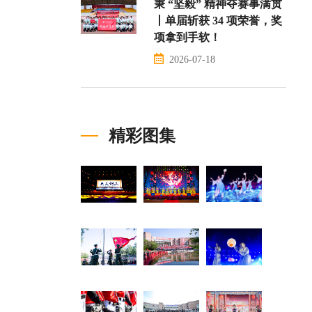
秉 “坚毅” 精神夺赛事满贯
丨单届斩获 34 项荣誉，奖
项拿到手软！
2026-07-18
精彩图集