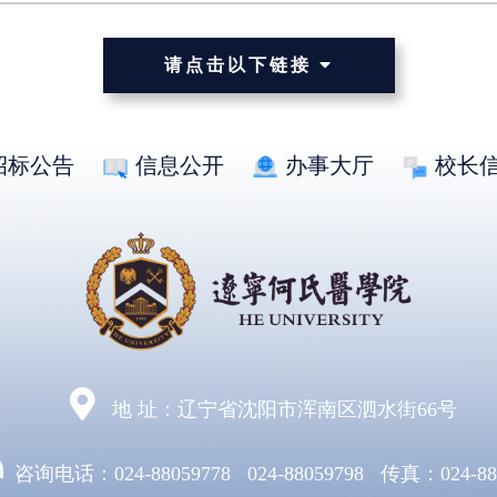
请点击以下链接
招标公告
信息公开
办事大厅
校长
地 址：辽宁省沈阳市浑南区泗水街66号
咨询电话：024-88059778 024-88059798 传真：024-88