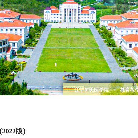
辽宁何氏医学院
>
教育教
022版）