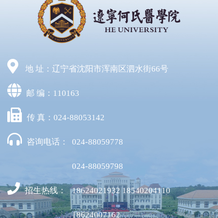
地 址：辽宁省沈阳市浑南区泗水街66号
邮 编：110163
传 真：024-88053142
咨询电话：
024-88059778
024-88059798
招生热线：
18624021932 18540204110
18624007162