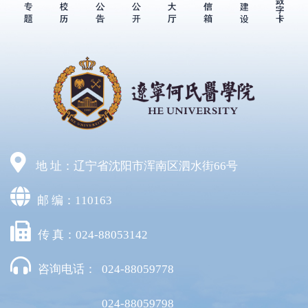
地 址：辽宁省沈阳市浑南区泗水街66号
邮 编：110163
传 真：024-88053142
咨询电话：
024-88059778
024-88059798