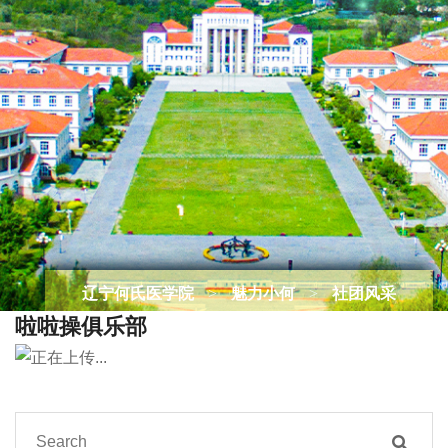
辽宁何氏医学院
>
魅力小何
>
社团风采
啦啦操俱乐部