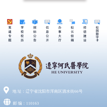
地 址：辽宁省沈阳市浑南区泗水街66号
邮 编：110163