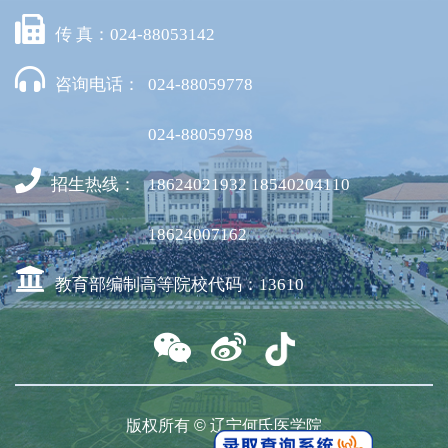
传 真：024-88053142
咨询电话：
024-88059778
024-88059798
招生热线：
18624021932 18540204110
18624007162
教育部编制高等院校代码：13610
版权所有 © 辽宁何氏医学院