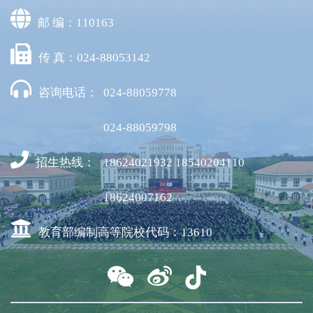
邮 编：110163
传 真：024-88053142
咨询电话：
024-88059778
024-88059798
招生热线：
18624021932 18540204110
18624007162
教育部编制高等院校代码：13610