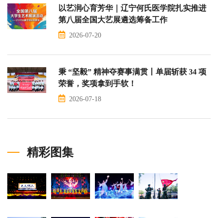
以艺润心育芳华｜辽宁何氏医学院扎实推进
第八届全国大艺展遴选筹备工作
2026-07-20
秉 “坚毅” 精神夺赛事满贯丨单届斩获 34 项
荣誉，奖项拿到手软！
2026-07-18
精彩图集