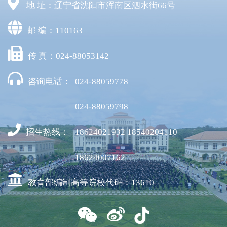
地 址：辽宁省沈阳市浑南区泗水街66号
邮 编：110163
传 真：024-88053142
咨询电话：
024-88059778
024-88059798
招生热线：
18624021932 18540204110
18624007162
教育部编制高等院校代码：13610